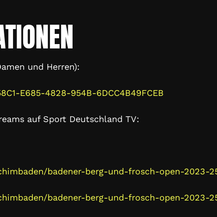
ATIONEN
(Damen und Herren):
62158C1-E685-4828-954B-6DCC4B49FCEB
treams auf Sport Deutschland TV:
bachimbaden/badener-berg-und-frosch-open-2023-2
bachimbaden/badener-berg-und-frosch-open-2023-2