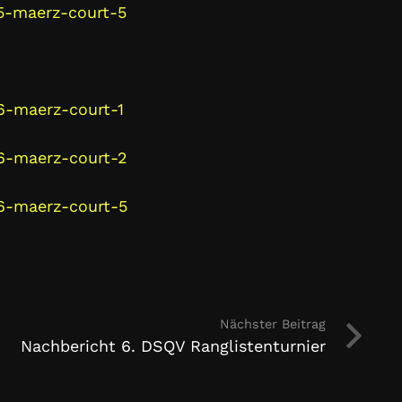
5-maerz-court-5
6-maerz-court-1
6-maerz-court-2
6-maerz-court-5
Nächster Beitrag
Nachbericht 6. DSQV Ranglistenturnier